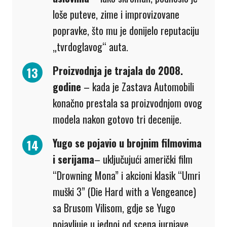
loše puteve, zime i improvizovane
popravke, što mu je donijelo reputaciju
„tvrdoglavog“ auta.
Proizvodnja je trajala do 2008.
godine
– kada je Zastava Automobili
konačno prestala sa proizvodnjom ovog
modela nakon gotovo tri decenije.
Yugo se pojavio u brojnim filmovima
i serijama
– uključujući američki film
“Drowning Mona”
i akcioni klasik
“Umri
muški 3”
(
Die Hard with a Vengeance
)
sa Brusom Vilisom, gdje se Yugo
pojavljuje u jednoj od scena jurnjave