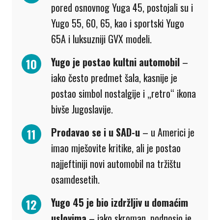
pored osnovnog Yuga 45, postojali su i
Yugo 55, 60, 65, kao i sportski Yugo
65A i luksuzniji GVX modeli.
Yugo je postao kultni automobil
–
iako često predmet šala, kasnije je
postao simbol nostalgije i „retro“ ikona
bivše Jugoslavije.
Prodavao se i u SAD-u
– u Americi je
imao mješovite kritike, ali je postao
najjeftiniji novi automobil na tržištu
osamdesetih.
Yugo 45 je bio izdržljiv u domaćim
uslovima
– iako skroman, podnosio je