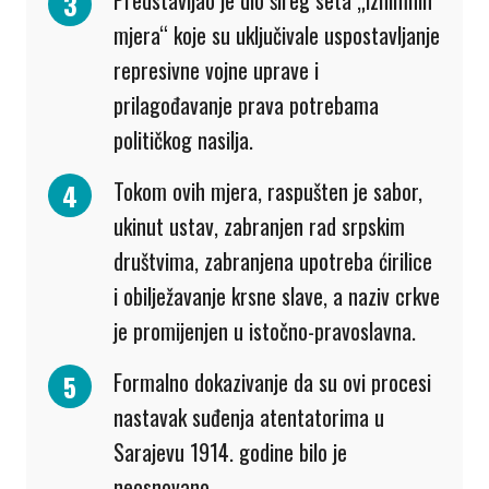
Predstavljao je dio šireg seta „iznimnih
mjera“ koje su uključivale uspostavljanje
represivne vojne uprave i
prilagođavanje prava potrebama
političkog nasilja.
Tokom ovih mjera, raspušten je sabor,
ukinut ustav, zabranjen rad srpskim
društvima, zabranjena upotreba ćirilice
i obilježavanje krsne slave, a naziv crkve
je promijenjen u istočno-pravoslavna.
Formalno dokazivanje da su ovi procesi
nastavak suđenja atentatorima u
Sarajevu 1914. godine bilo je
neosnovano.