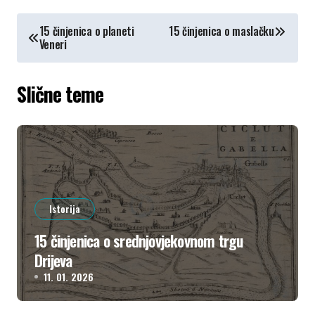
КРЕТАЊЕ
15 činjenica o planeti
15 činjenica o maslačku
Veneri
ЧЛАНКА
Slične teme
Istorija
15 činjenica o srednjovjekovnom trgu
Drijeva
11. 01. 2026