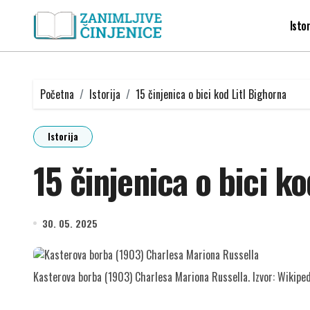
Skip
to
Istor
content
Početna
Istorija
15 činjenica o bici kod Litl Bighorna
Istorija
15 činjenica o bici ko
30. 05. 2025
Kasterova borba (1903) Charlesa Mariona Russella. Izvor: Wikipe