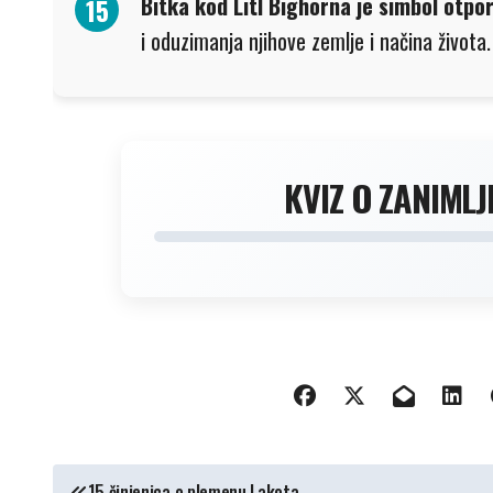
Bitka kod Litl Bighorna je simbol otp
i oduzimanja njihove zemlje i načina života.
KVIZ O ZANIMLJ
КРЕТАЊЕ
15 činjenica o plemenu Lakota