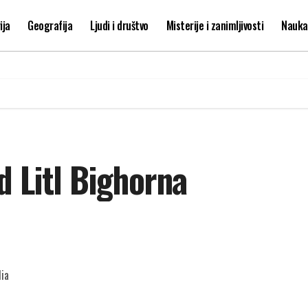
ija
Geografija
Ljudi i društvo
Misterije i zanimljivosti
Nauka 
d Litl Bighorna
dia