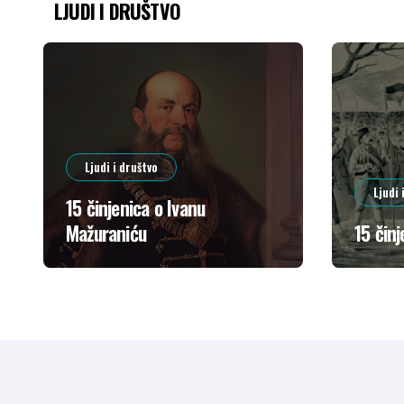
LJUDI I DRUŠTVO
Ljudi i društvo
Ljudi 
15 činjenica o Ivanu
Mažuraniću
15 činj