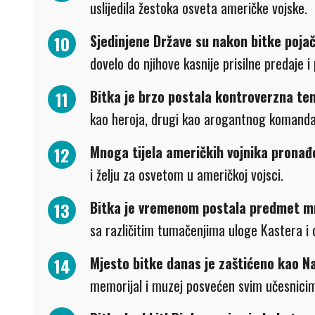
uslijedila žestoka osveta američke vojske.
Sjedinjene Države su nakon bitke poja
dovelo do njihove kasnije prisilne predaje i
Bitka je brzo postala kontroverzna te
kao heroja, drugi kao arogantnog komanda
Mnoga tijela američkih vojnika pronađ
i želju za osvetom u američkoj vojsci.
Bitka je vremenom postala predmet mnog
sa različitim tumačenjima uloge Kastera i
Mjesto bitke danas je zaštićeno kao N
memorijal i muzej posvećen svim učesnici