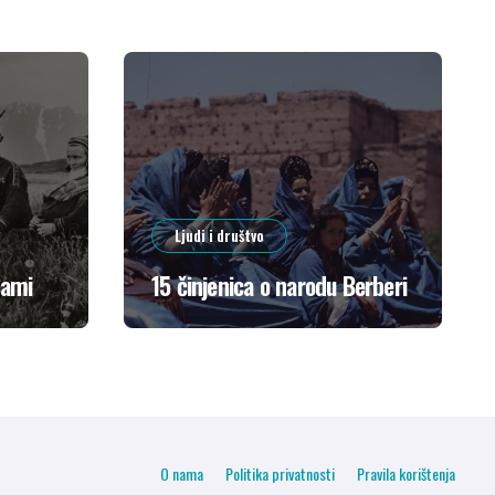
Ljudi i društvo
Sami
15 činjenica o narodu Berberi
O nama
Politika privatnosti
Pravila korištenja