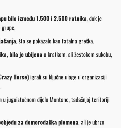
pu bilo između 1.500 i 2.500 ratnika
, dok je
i grupe.
jačanja
, što se pokazalo kao fatalna greška.
ka, bila je ubijena
u kratkom, ali žestokom sukobu,
(Crazy Horse)
igrali su ključne uloge u organizaciji
.
n
u jugoistočnom dijelu Montane, tadašnjoj teritoriji
u pobjedu za domorodačka plemena
, ali je ubrzo