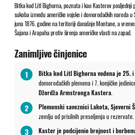
Bitka kod Litl Bighorna, poznata i kao Kasterov posljednji pohod (Custer’s Last Stand), bila je jedan od najpoznatijih
sukoba između američke vojske i domorodačkih naroda u S
juna 1876. godine na teritoriji današnje Montane, a vrem
Šajana i Arapaha protiv širenja američke vlasti na zapad.
Zanimljive činjenice
Bitka kod Litl Bighorna vođena je 25. i
domorodačkih plemena i 7. konjičke jedin
Džordža Armstronga Kastera
.
Plemenski saveznici Lakota, Sjeverni Š
zemlju od prisilnih preseljenja u rezervate.
Kaster je podcijenio brojnost i borb