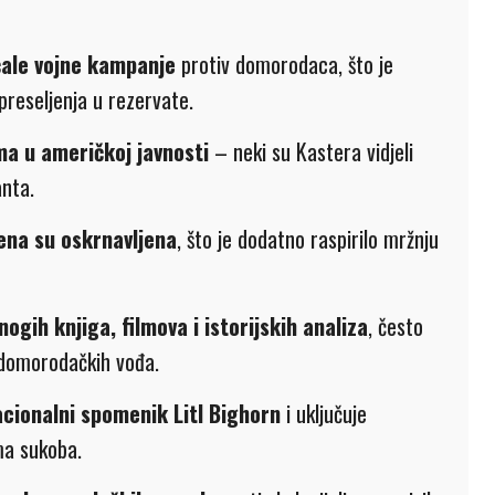
čale vojne kampanje
protiv domorodaca, što je
 preseljenja u rezervate.
ma u američkoj javnosti
– neki su Kastera vidjeli
nta.
ena su oskrnavljena
, što je dodatno raspirilo mržnju
ih knjiga, filmova i istorijskih analiza
, često
 domorodačkih vođa.
acionalni spomenik Litl Bighorn
i uključuje
ma sukoba.