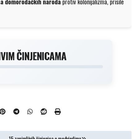
ora domorodačkih naroda
protiv kolonijalizma, prisile
IVIM ČINJENICAMA
15 zanimljivih činjenica o medvjedima