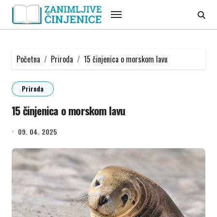
Skip
to
content
Početna
Priroda
15 činjenica o morskom lavu
Priroda
15 činjenica o morskom lavu
09. 04. 2025