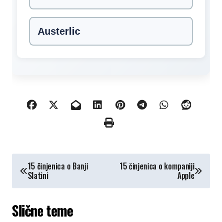
Austerlic
КРЕТАЊЕ
15 činjenica o Banji
15 činjenica o kompaniji
Slatini
Apple
ЧЛАНКА
Slične teme