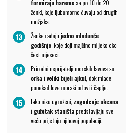
formiraju hareme
sa po 10 do 20
ženki, koje ljubomorno čuvaju od drugih
mužjaka.
Ženke rađaju
jedno mladunče
godišnje
, koje doji majčino mlijeko oko
šest mjeseci.
Prirodni neprijatelji morskih lavova su
orka i veliki bijeli ajkul
, dok mlade
ponekad love morski orlovi i čaplje.
Iako nisu ugroženi,
zagađenje okeana
i gubitak staništa
predstavljaju sve
veću prijetnju njihovoj populaciji.