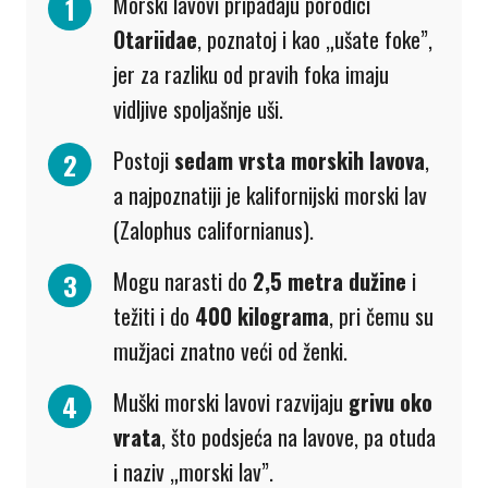
Morski lavovi pripadaju porodici
Otariidae
, poznatoj i kao „ušate foke”,
jer za razliku od pravih foka imaju
vidljive spoljašnje uši.
Postoji
sedam vrsta morskih lavova
,
a najpoznatiji je kalifornijski morski lav
(
Zalophus californianus
).
Mogu narasti do
2,5 metra dužine
i
težiti i do
400 kilograma
, pri čemu su
mužjaci znatno veći od ženki.
Muški morski lavovi razvijaju
grivu oko
vrata
, što podsjeća na lavove, pa otuda
i naziv „morski lav”.