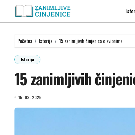
Skip
to
Istor
content
Početna
Istorija
15 zanimljivih činjenica o avionima
Istorija
15 zanimljivih činjen
15. 03. 2025