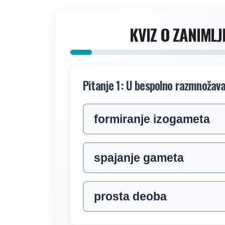
KVIZ O ZANIMLJ
Pitanje 1: U bespolno razmnožav
formiranje izogameta
spajanje gameta
prosta deoba