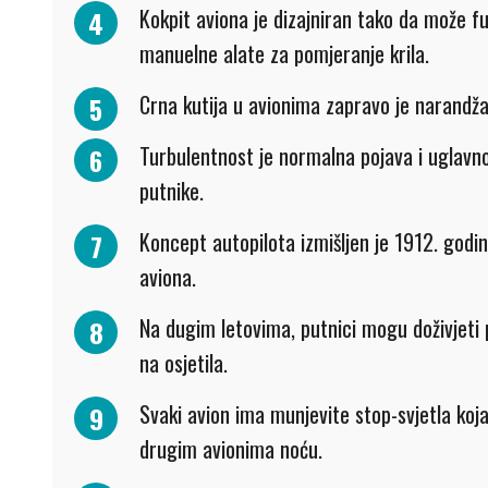
Kokpit aviona je dizajniran tako da može fun
manuelne alate za pomjeranje krila.
Crna kutija u avionima zapravo je narandža
Turbulentnost je normalna pojava i uglavno
putnike.
Koncept autopilota izmišljen je 1912. god
aviona.
Na dugim letovima, putnici mogu doživjeti p
na osjetila.
Svaki avion ima munjevite stop-svjetla ko
drugim avionima noću.