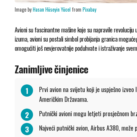
Image by
Hasan Hüseyin Yücel
from
Pixabay
Avioni su fascinantne mašine koje su napravile revoluciju u načinu na koji putujemo i povezujemo svijet. Od njihovog
izuma, avioni su postali simbol probijanja granica moguće
omogućiti još nevjerovatnije poduhvate i istraživanje svem
Zanimljive činjenice
Prvi avion na svijetu koji je uspješno izveo
Američkim Državama.
Putnički avioni mogu letjeti prosječnom b
Najveći putnički avion, Airbus A380, može 