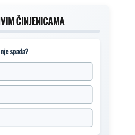
IVIM ČINJENICAMA
anje spada?