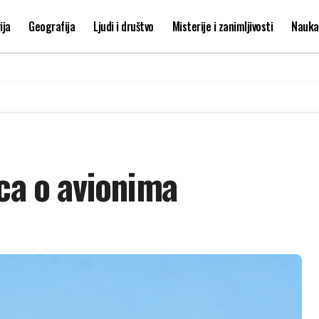
ija
Geografija
Ljudi i društvo
Misterije i zanimljivosti
Nauka 
ica o avionima