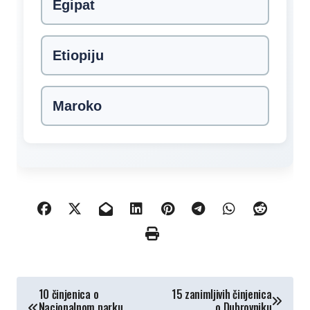
Egipat
Etiopiju
Maroko
КРЕТАЊЕ
10 činjenica o
15 zanimljivih činjenica
Nacionalnom parku
o Dubrovniku