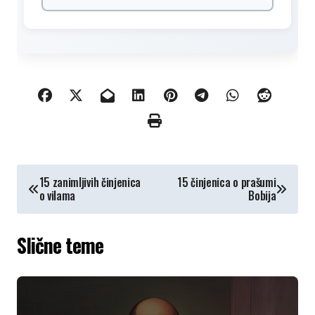
КРЕТАЊЕ
15 zanimljivih činjenica
15 činjenica o prašumi
o vilama
Bobija
ЧЛАНКА
Slične teme