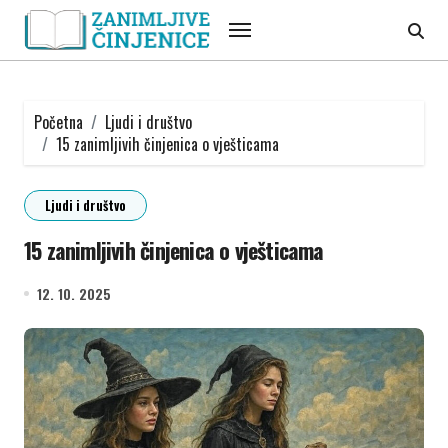
Skip
to
content
Početna
Ljudi i društvo
15 zanimljivih činjenica o vješticama
Ljudi i društvo
15 zanimljivih činjenica o vješticama
12. 10. 2025