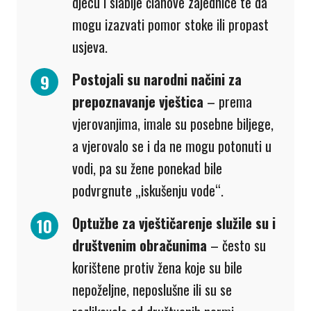
djecu i slabije članove zajednice te da
mogu izazvati pomor stoke ili propast
usjeva.
Postojali su narodni načini za
prepoznavanje vještica
– prema
vjerovanjima, imale su posebne biljege,
a vjerovalo se i da ne mogu potonuti u
vodi, pa su žene ponekad bile
podvrgnute „iskušenju vode“.
Optužbe za vještičarenje služile su i
društvenim obračunima
– često su
korištene protiv žena koje su bile
nepoželjne, neposlušne ili su se